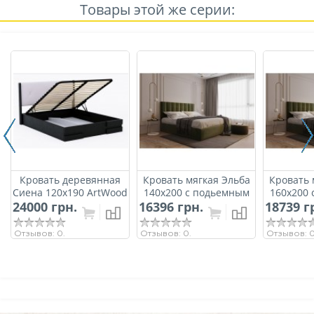
Товары этой же серии:
Кровать деревянная
Кровать мягкая Эльба
Кровать 
Сиена 120х190 ArtWood
140х200 с подьемным
160х200
24000 грн.
c подьемным
16396 грн.
механизмом ArtWood
18739 г
механиз
механизмом
Отзывов: 0.
Отзывов: 0.
Отзывов: 0