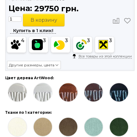
Цена:
29750 грн.
В корзину
Купить в 1 клик!
4
3
3
3
3
Все товары из этой коллекции
Другие размеры, цвета
Цвет дерева АrtWood:
Ткани по 1 категории: