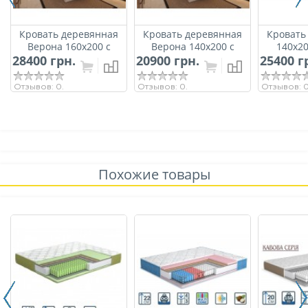
Кровать деревянная
Кровать деревянная
Кровать
Верона 160х200 с
Верона 140х200 с
140х2
28400 грн.
подьемным
20900 грн.
подьемным
25400 г
ArtWood 
механизмом ArtWood
механизмом ArtWood
мех
(Белая)
(Белая)
Отзывов: 0.
Отзывов: 0.
Отзывов: 0
Похожие товары