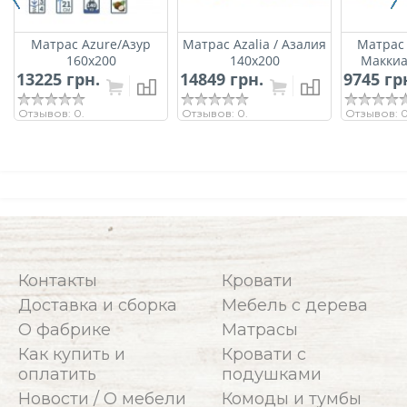
Матрас Azure/Азур
Матрас Azalia / Азалия
Матрас 
160х200
140х200
Маккиа
13225 грн.
14849 грн.
9745 гр
Отзывов: 0.
Отзывов: 0.
Отзывов: 0
Контакты
Кровати
Доставка и сборка
Мебель с дерева
О фабрике
Матрасы
Как купить и
Кровати с
оплатить
подушками
Новости / О мебели
Комоды и тумбы