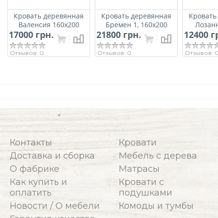
Кровать деревянная
Кровать деревянная
Кровать
Валенсия 160х200
Бремен 1, 160х200
Лозан
17000 грн.
ArtWood (Белая)
21800 грн.
(ольха)
12400 г
(
Отзывов: 0.
Отзывов: 0.
Отзывов: 0
Контакты
Кровати
Доставка и сборка
Мебель с дерева
О фабрике
Матрасы
Как купить и
Кровати с
оплатить
подушками
Новости / О мебели
Комоды и тумбы